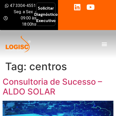
47 3304-4551
Solicitar
Seg. a Sex. -
Diagnóstico
09:00 às
Executivo
18:00hs
Tag:
centros
Consultoria de Sucesso –
ALDO SOLAR