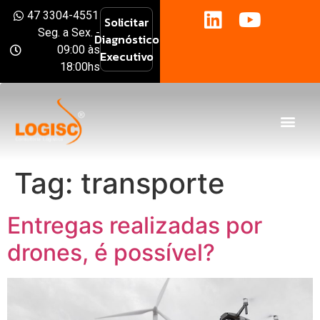
47 3304-4551
Solicitar
Seg. a Sex. -
Diagnóstico
09:00 às
Executivo
18:00hs
Tag:
transporte
Entregas realizadas por
drones, é possível?