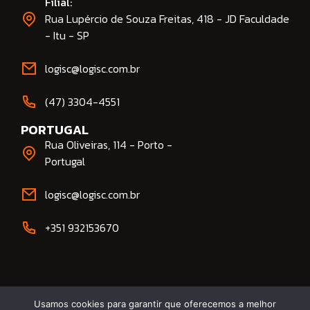
Filial:
Rua Lupércio de Souza Freitas, 418 - JD Faculdade
- Itu - SP
logisc@logisc.com.br​
(47) 3304-4551​
PORTUGAL
Rua Oliveiras, 114 - Porto -
Portugal
logisc@logisc.com.br​
+351 932153670
Usamos cookies para garantir que oferecemos a melhor