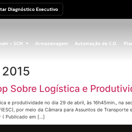
itar Diagnóstico Executivo
hain – SCM
Armazenagem
Automação de C.D.
Pla
e 2015
 Sobre Logística e Produtiv
ica e produtividade no dia 29 de abril, às 16h45min., na 
FIESC), por meio da Câmara para Assuntos de Transporte e 
r ( Publicado em […]