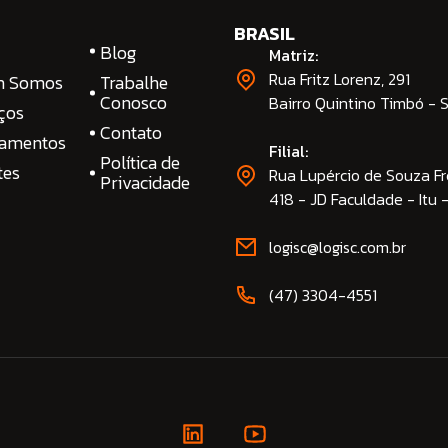
BRASIL
Blog
Matriz:
Rua Fritz Lorenz, 291
m Somos
Trabalhe
Conosco
Bairro Quintino Timbó - 
ços
Contato
namentos
Filial:
Política de
tes
Rua Lupércio de Souza Fr
Privacidade
418 - JD Faculdade - Itu 
logisc@logisc.com.br​
(47) 3304-4551​