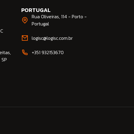
PORTUGAL
Rua Oliveiras, 114 - Porto -
Portugal
SC
logisc@logisc.com.br​
eitas,
+351 932153670
- SP