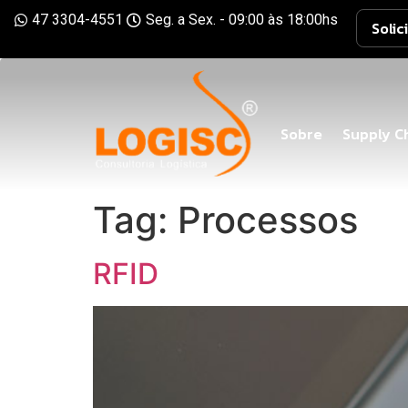
47 3304-4551
Seg. a Sex. - 09:00 às 18:00hs
Solic
Sobre
Supply C
Tag:
Processos
RFID