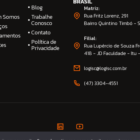
BRASIL
Blog
Matriz:
Rua Fritz Lorenz, 291
m Somos
Trabalhe
Conosco
Bairro Quintino Timbó - 
ços
Contato
namentos
Filial:
Política de
tes
Rua Lupércio de Souza Fr
Privacidade
418 - JD Faculdade - Itu 
logisc@logisc.com.br​
(47) 3304-4551​