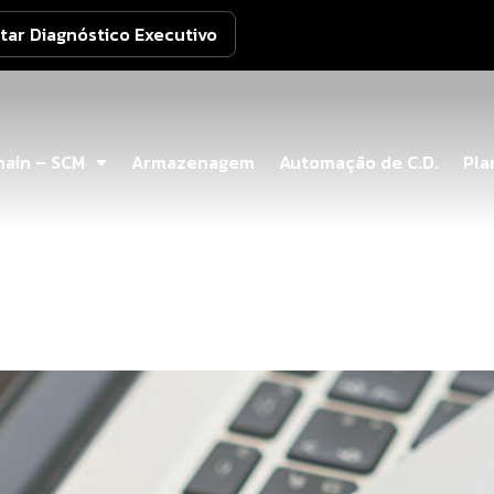
itar Diagnóstico Executivo
hain – SCM
Armazenagem
Automação de C.D.
Pla