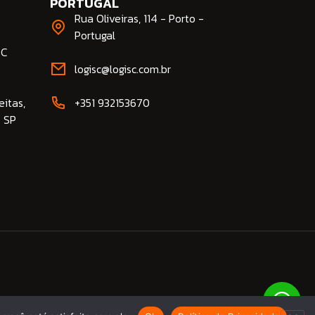
PORTUGAL
Rua Oliveiras, 114 - Porto -
Portugal
SC
logisc@logisc.com.br​
eitas,
+351 932153670
- SP