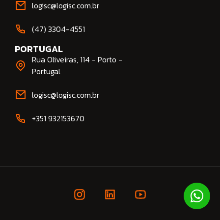
logisc@logisc.com.br​
(47) 3304-4551​
PORTUGAL
Rua Oliveiras, 114 - Porto -
Portugal
logisc@logisc.com.br​
+351 932153670