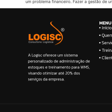
um problema financeiro. Fazer a gestão de u
MENU
Início
Que
Servi
Trei
A Logisc oferece um sistema
Clien
personalizado de administração de
estoques e treinamento para WMS,
visando otimizar até 20% dos
serviços da empresa.