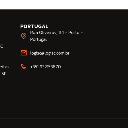
PORTUGAL
Rua Oliveiras, 114 - Porto -
Portugal
SC
logisc@logisc.com.br​
eitas,
+351 932153670
- SP