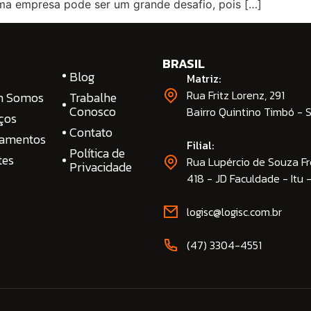
ma empresa pode ser um grande desafio, pois […]
BRASIL
Blog
Matriz:
Rua Fritz Lorenz, 291
m Somos
Trabalhe
Conosco
Bairro Quintino Timbó - 
ços
Contato
namentos
Filial:
Política de
tes
Rua Lupércio de Souza Fr
Privacidade
418 - JD Faculdade - Itu 
logisc@logisc.com.br​
(47) 3304-4551​