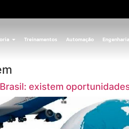
oria
Treinamentos
Automação
Engenhari
em
 Brasil: existem oportunidade