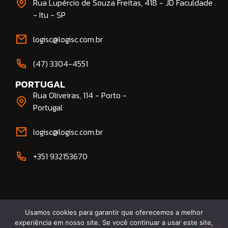
Rua Lupércio de Souza Freitas, 418 - JD Faculdade
- Itu - SP
logisc@logisc.com.br​
(47) 3304-4551​
PORTUGAL
Rua Oliveiras, 114 - Porto -
Portugal
logisc@logisc.com.br​
+351 932153670
Usamos cookies para garantir que oferecemos a melhor
experiência em nosso site. Se você continuar a usar este site,