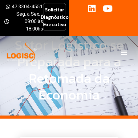
47 3304-4551
Solicitar
Seg. a Sex. -
Diagnóstico
09:00 às
Executivo
18:00hs
21 de abril de 2020
Setor Logístico se
Preparada para a
Retomada da
Economia