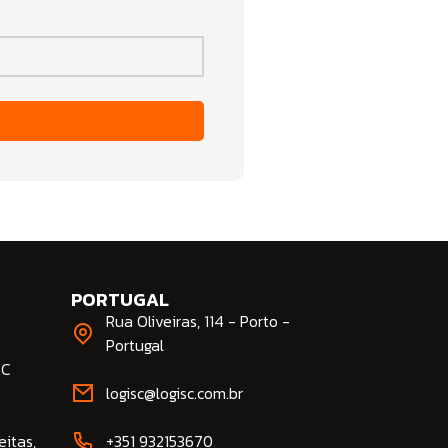
PORTUGAL
Rua Oliveiras, 114 - Porto -
Portugal
SC
logisc@logisc.com.br​
eitas,
+351 932153670