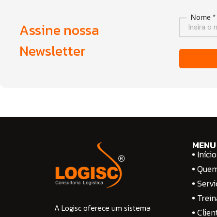
Nome *
Assine nossa
Newsletter
MENU
Início
Que
Servi
Trei
A Logisc oferece um sistema
Clien