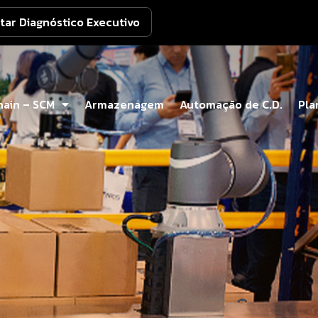
itar Diagnóstico Executivo
hain – SCM
Armazenagem
Automação de C.D.
Pla