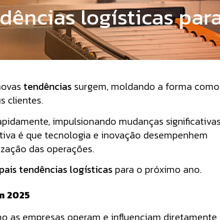
ndências logísticas par
 novas
tendências
surgem, moldando a forma como
 clientes.
apidamente, impulsionando mudanças significativa
ctativa é que tecnologia e inovação desempenhem
ização das operações.
ipais tendências logísticas
para o próximo ano.
m 2025
mo as empresas operam e influenciam diretamente