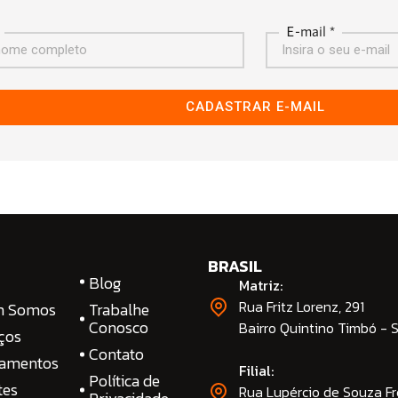
E-mail *
CADASTRAR E-MAIL
BRASIL
Blog
Matriz:
Rua Fritz Lorenz, 291
m Somos
Trabalhe
Conosco
Bairro Quintino Timbó - 
ços
Contato
namentos
Filial:
Política de
tes
Rua Lupércio de Souza Fr