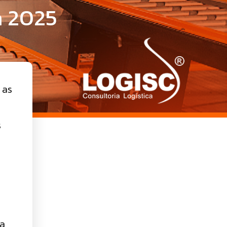
a 2025
 as
s
 a